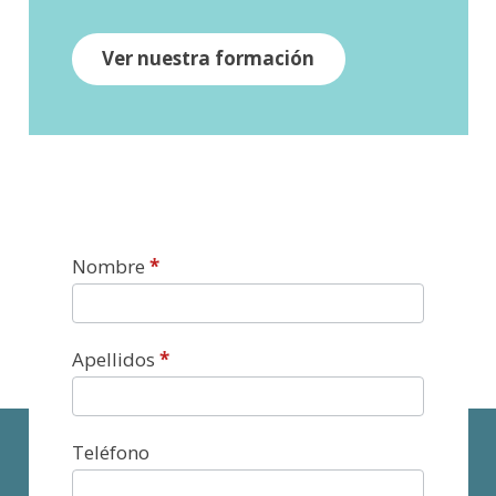
Ver nuestra formación
Contacto
Nombre
*
Apellidos
*
Teléfono