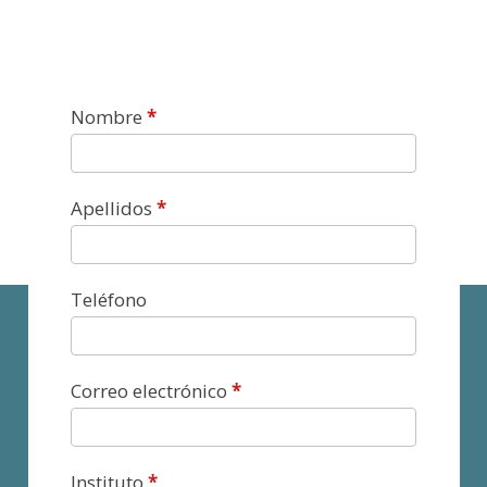
Contacto
Nombre
*
Apellidos
*
Teléfono
Correo electrónico
*
Instituto
*