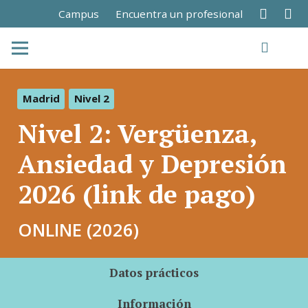
Campus
Encuentra un profesional
Madrid
Nivel 2
Nivel 2: Vergüenza,
Ansiedad y Depresión
2026 (link de pago)
ONLINE (2026)
Datos prácticos
Información