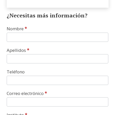
Vergüenza,
Ansiedad
¿Necesitas más información?
y
Depresión
Contacto
Nombre
*
2026
(link
de
Apellidos
*
pago)
cantidad
Teléfono
Correo electrónico
*
Instituto
*