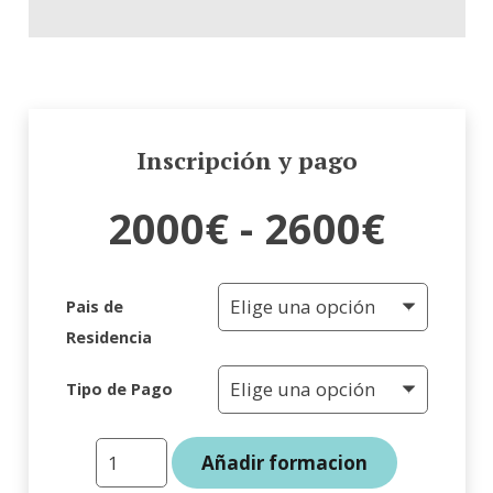
Inscripción y pago
2000€ - 2600€
Pais de
Residencia
Tipo de Pago
Nivel
Añadir formacion
2: