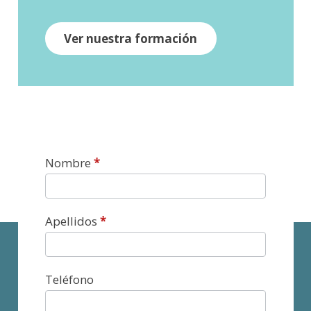
Ver nuestra formación
Contacto
Nombre
*
Apellidos
*
Teléfono