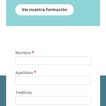
Ver nuestra formación
Contacto
Nombre
*
Apellidos
*
Teléfono