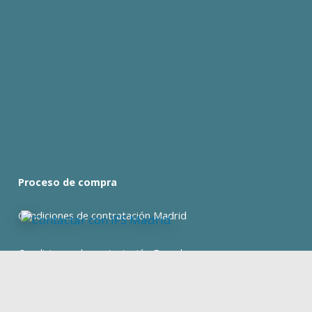
Proceso de compra
Condiciones de contratación Madrid
Condiciones de contratación Barcelona
expand_less