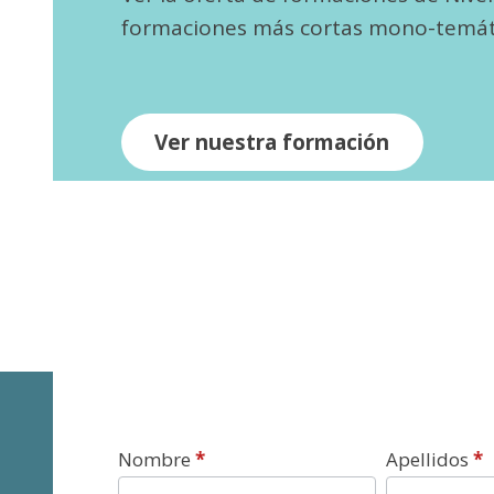
formaciones más cortas mono-temát
Ver nuestra formación
Contacto
Nombre
*
Apellidos
*