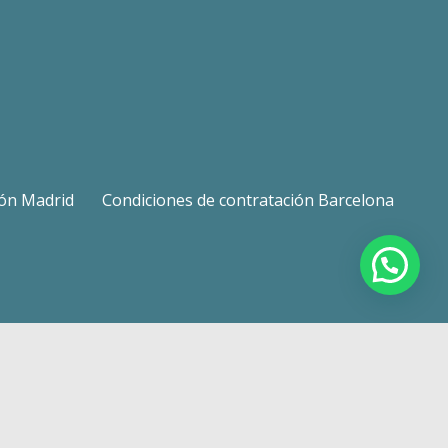
ión Madrid
Condiciones de contratación Barcelona
expand_less