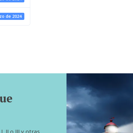
zo de 2024
que
 II o III y otras