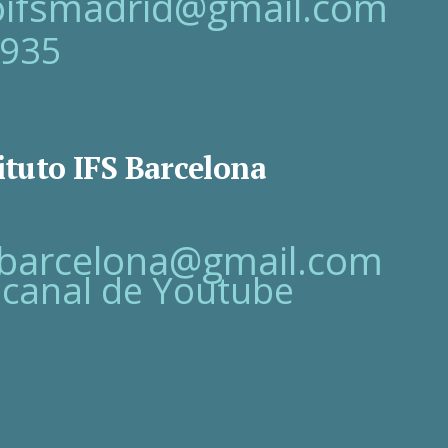
toifsmadrid@gmail.com
 935
ituto IFS Barcelona
fsbarcelona@gmail.com
 canal de Youtube