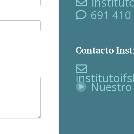
institu
691 410
Contacto Inst
institutoi
Nuestro