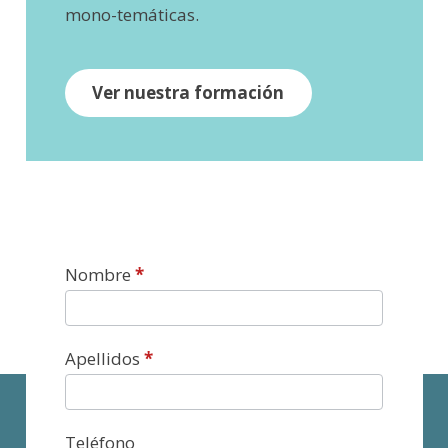
mono-temáticas.
Ver nuestra formación
Contacto
Nombre
*
Apellidos
*
Teléfono