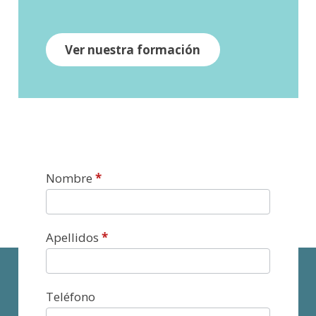
Ver nuestra formación
Contacto
Nombre
*
Apellidos
*
Teléfono