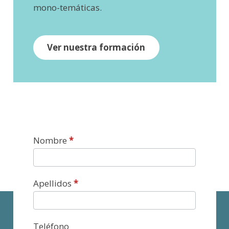
mono-temáticas.
Ver nuestra formación
Contacto
Nombre
*
Apellidos
*
Teléfono