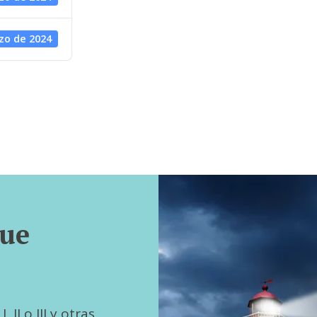
zo de 2024
que
 II o III y otras