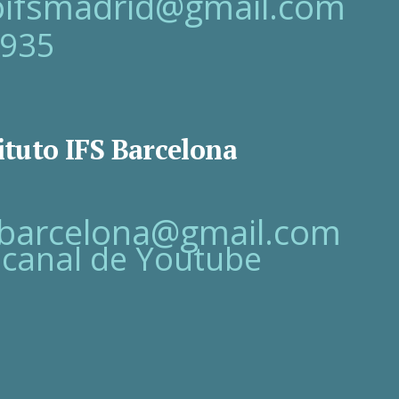
toifsmadrid@gmail.com
 935
ituto IFS Barcelona
fsbarcelona@gmail.com
 canal de Youtube