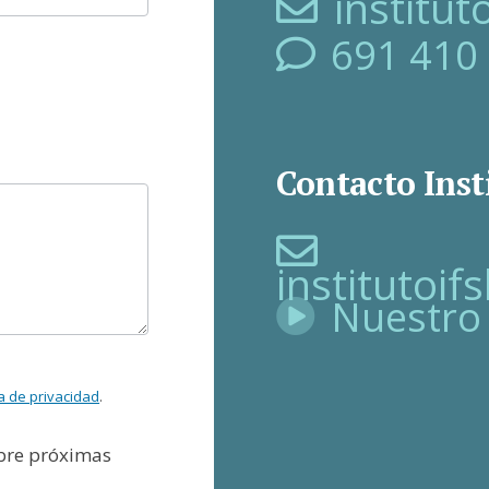
institu
691 410
Contacto Inst
institutoi
Nuestro
ca de privacidad
.
obre próximas