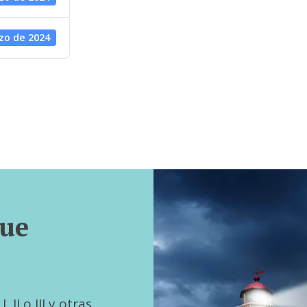
zo de 2024
que
 II o III y otras