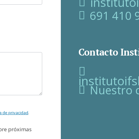
institut
691 410 
Contacto Inst
institutoi
Nuestro 
ca de privacidad
.
obre próximas