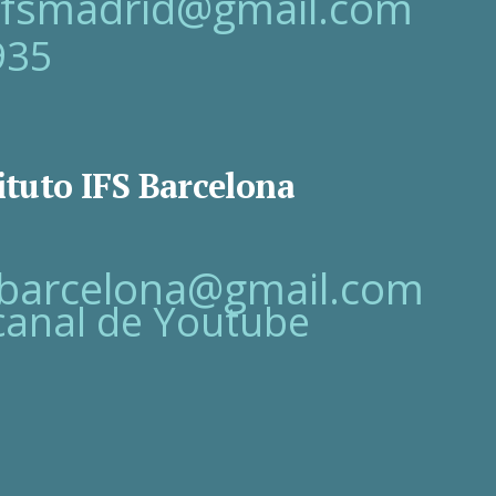
oifsmadrid@gmail.com
935
ituto IFS Barcelona
fsbarcelona@gmail.com
canal de Youtube