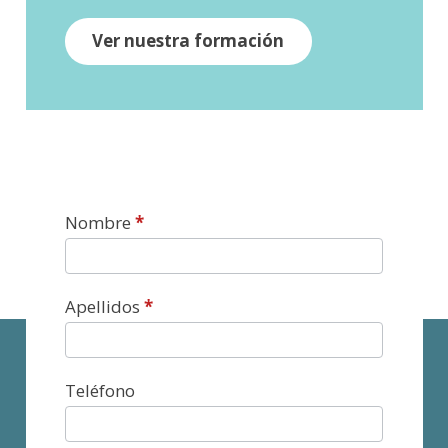
Ver nuestra formación
Contacto
Nombre
*
Apellidos
*
Teléfono