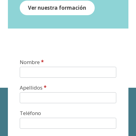
Ver nuestra formación
Contacto
Nombre
*
Apellidos
*
Teléfono