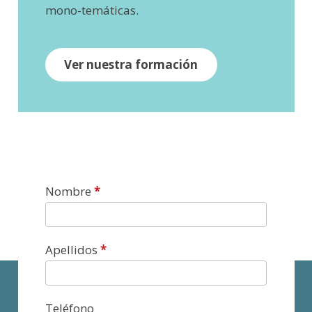
mono-temáticas.
Ver nuestra formación
Contacto
Nombre
*
Apellidos
*
Teléfono