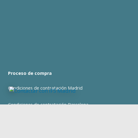
Proceso de compra
Condiciones de contratación Madrid
Condiciones de contratación Barcelona
expand_less