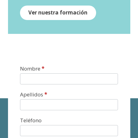
Ver nuestra formación
Contacto
Nombre
*
Apellidos
*
Teléfono