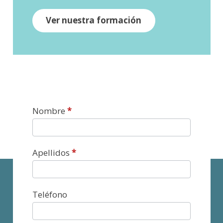
Ver nuestra formación
Contacto
Nombre
*
Apellidos
*
Teléfono