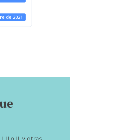
re de 2021
que
 II o III y otras