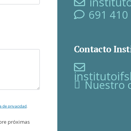
institu
691 410
Contacto Inst
institutoi
Nuestro 
ca de privacidad
.
obre próximas