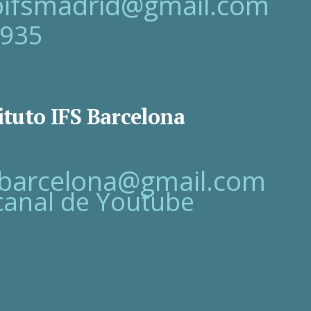
toifsmadrid@gmail.com
 935
ituto IFS Barcelona
fsbarcelona@gmail.com
canal de Youtube