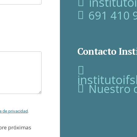
institut
691 410 
Contacto Inst
institutoi
Nuestro 
ca de privacidad
.
obre próximas