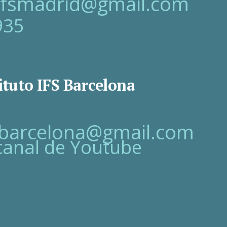
oifsmadrid@gmail.com
935
ituto IFS Barcelona
fsbarcelona@gmail.com
canal de Youtube