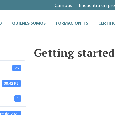
Campus
Encuentra un pro
O
QUIÉNES SOMOS
FORMACIÓN IFS
CERTIF
Getting started 
26
38.42 KB
1
re de 2021