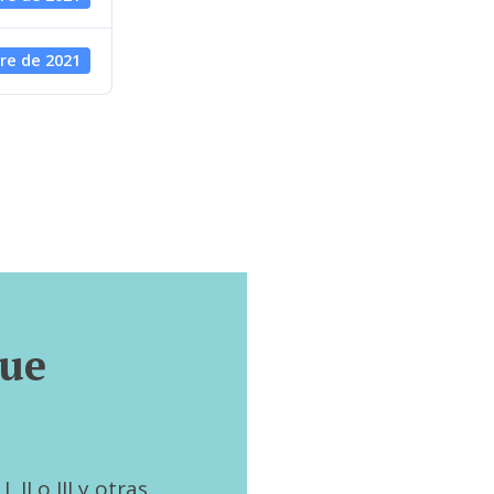
re de 2021
que
 II o III y otras