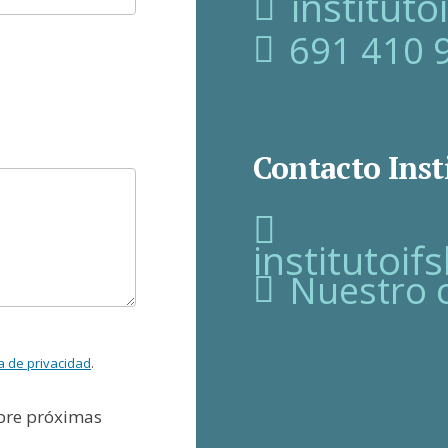
institut
691 410 
Contacto Inst
institutoi
Nuestro 
ca de privacidad
.
obre próximas