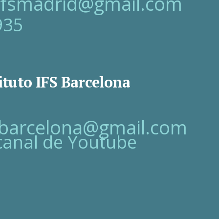
oifsmadrid@gmail.com
935
ituto IFS Barcelona
fsbarcelona@gmail.com
canal de Youtube