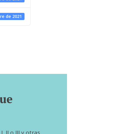
re de 2021
que
 II o III y otras