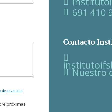
institut
691 410 
Contacto Inst
institutoi
Nuestro 
ca de privacidad
.
obre próximas