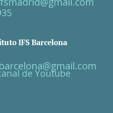
oifsmadrid@gmail.com
935
ituto IFS Barcelona
fsbarcelona@gmail.com
canal de Youtube