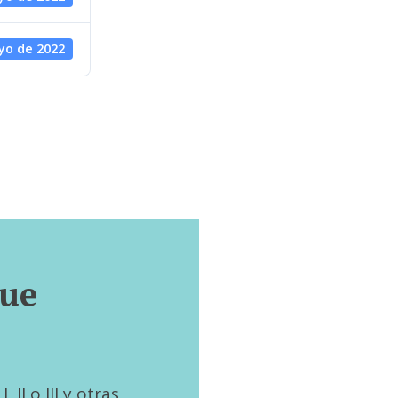
yo de 2022
que
 II o III y otras