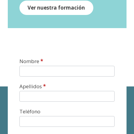
Ver nuestra formación
Contacto
Nombre
*
Apellidos
*
Teléfono