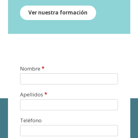
Ver nuestra formación
Contacto
Nombre
*
Apellidos
*
Teléfono