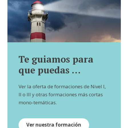
Te guiamos para
que puedas …
Ver la oferta de formaciones de Nivel I,
II o III y otras formaciones más cortas
mono-temáticas.
Ver nuestra formación