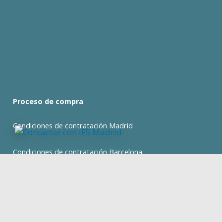
Proceso de compra
Condiciones de contratación Madrid
Condiciones de contratación Barcelona
expand_less