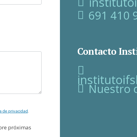
institut
691 410 
Contacto Inst
institutoi
Nuestro 
ca de privacidad
.
obre próximas