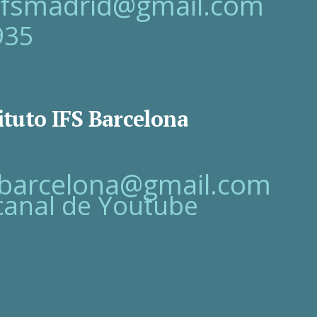
oifsmadrid@gmail.com
935
ituto IFS Barcelona
fsbarcelona@gmail.com
canal de Youtube