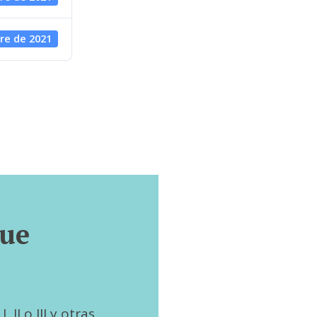
re de 2021
que
 II o III y otras