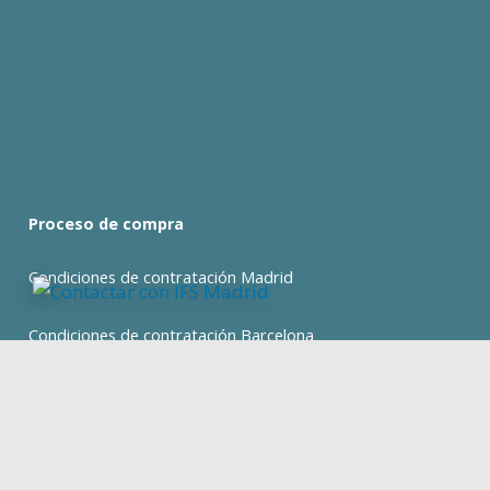
Proceso de compra
Condiciones de contratación Madrid
Condiciones de contratación Barcelona
expand_less